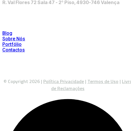
R. Val Flores 72 Sala 47 - 2º Piso, 4930-746 Valença
Links Úteis
Blog
Sobre Nós
Portfólio
Contactos
© Copyright 2026 |
Política Privacidade
|
Termos de Uso
|
Livr
de Reclamações